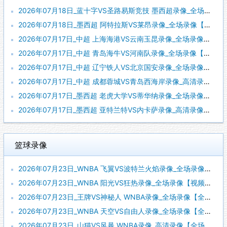
2026年07月18日_蓝十字VS圣路易斯竞技 墨西超录像_全场录像【全场回放】
2026年07月18日_墨西超 阿特拉斯VS莱昂录像_全场录像【全场回放】
2026年07月17日_中超 上海海港VS云南玉昆录像_全场录像【全场回放】
2026年07月17日_中超 青岛海牛VS河南队录像_全场录像【全场回放】
2026年07月17日_中超 辽宁铁人VS北京国安录像_全场录像【视频集锦】
2026年07月17日_中超 成都蓉城VS青岛西海岸录像_高清录像【全场回放】
2026年07月17日_墨西超 老虎大学VS蒂华纳录像_全场录像【视频集锦】
2026年07月17日_墨西超 亚特兰特VS内卡萨录像_高清录像【全场回放】
篮球录像
2026年07月23日_WNBA 飞翼VS波特兰火焰录像_全场录像【视频集锦】
2026年07月23日_WNBA 阳光VS狂热录像_全场录像【视频集锦】
2026年07月23日_王牌VS神秘人 WNBA录像_全场录像【全场回放】
2026年07月23日_WNBA 天空VS自由人录像_全场录像【全场回放】
2026年07月23日_山猫VS风暴 WNBA录像_高清录像【全场回放】