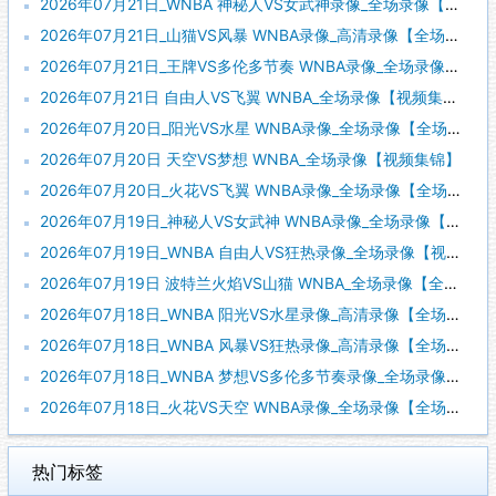
2026年07月21日_WNBA 神秘人VS女武神录像_全场录像【全场回放】
2026年07月21日_山猫VS风暴 WNBA录像_高清录像【全场回放】
2026年07月21日_王牌VS多伦多节奏 WNBA录像_全场录像【视频集锦】
2026年07月21日 自由人VS飞翼 WNBA_全场录像【视频集锦】
2026年07月20日_阳光VS水星 WNBA录像_全场录像【全场回放】
2026年07月20日 天空VS梦想 WNBA_全场录像【视频集锦】
2026年07月20日_火花VS飞翼 WNBA录像_全场录像【全场回放】
2026年07月19日_神秘人VS女武神 WNBA录像_全场录像【全场回放】
2026年07月19日_WNBA 自由人VS狂热录像_全场录像【视频集锦】
2026年07月19日 波特兰火焰VS山猫 WNBA_全场录像【全场回放】
2026年07月18日_WNBA 阳光VS水星录像_高清录像【全场回放】
2026年07月18日_WNBA 风暴VS狂热录像_高清录像【全场回放】
2026年07月18日_WNBA 梦想VS多伦多节奏录像_全场录像【视频集锦】
2026年07月18日_火花VS天空 WNBA录像_全场录像【全场回放】
热门标签