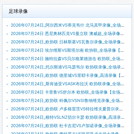
足球录像
2026年07月24日_阿尔西米VS蒂克韦什 北马其甲录像_全场录像【视频集锦】
2026年07月24日 悉尼奥林匹克VS曼立联 澳威超_全场录像【视频集锦】
2026年07月24日_欧协联 日林斯基VS瓦鲁尔录像_全场录像【高清回放】
2026年07月24日 埃尔维斯VS斯塔尔南 欧协联_全场录像【全场回放】
2026年07月24日 施特拉森VS贝尔格莱德游击 欧协联_全场录像【全场回放】
2026年07月24日_托尔斯港VS马瑟韦尔 欧协联录像_全场录像【视频集锦】
2026年07月24日_欧协联 德里城VS里耶卡录像_高清录像【全场回放】
2026年07月24日_斯肯迪亚VSASK布拉沃 欧协联录像_全场录像【视频集锦】
2026年07月24日 卡里鲁VS舒尔本 欧协联_全场录像【全场回放】
2026年07月24日_欧协联 科佩尔VSNSI鲁纳维克录像_全场录像【全场回放】
2026年07月24日_欧协联 卢多格雷茨VS特拉维夫夏普尔录像_全场录像【高清回放】
2026年07月24日_根特VSLNZ切尔卡瑟 欧协联录像_高清录像【全场回放】
2026年07月24日_欧协联 杜卡吉尼VS卢加诺录像_全场录像【视频集锦】
2026年07月24日_欧协联 佩特罗古VS巴尼亚卢卡战士录像_全场录像【全场回放】