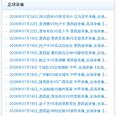
足球录像
2026年07月24日_阿尔西米VS蒂克韦什 北马其甲录像_全场录像【视频集锦】
2026年07月22日_美洲狮VS托卢卡 墨西超录像_高清录像【全场回放】
2026年07月22日_普埃布拉VS蓝十字 墨西超录像_全场录像【高清回放】
2026年07月19日_墨西超 墨西哥美洲VS克雷塔罗录像_高清录像【全场回放】
2026年07月19日_托卢卡VS瓜达拉哈拉 墨西超录像_全场录像【视频集锦】
2026年07月19日_墨西超 桑托斯拉古纳VS蒙特雷录像_全场录像【视频集锦】
2026年07月19日_帕丘卡VS美洲狮 墨西超录像_全场录像【高清回放】
2026年07月18日 宁波队VS定南赣联 中甲_全场录像【全场回放】
2026年07月18日_广州豹VS南京城市 中甲录像_全场录像【高清回放】
2026年07月18日_陕西联合VS广西恒宸 中甲录像_全场录像【全场回放】
2026年07月18日_大连鲲城VS梅州客家 中甲录像_高清录像【全场回放】
2026年07月18日_墨西超 普埃布拉VS华雷斯录像_全场录像【视频集锦】
2026年07月18日_蓝十字VS圣路易斯竞技 墨西超录像_全场录像【全场回放】
2026年07月18日_墨西超 阿特拉斯VS莱昂录像_全场录像【全场回放】