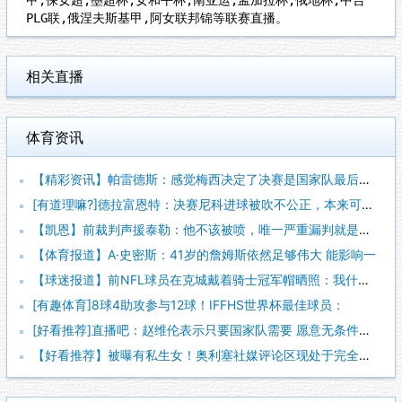
PLG联,俄涅夫斯基甲,阿女联邦锦等联赛直播。
相关直播
体育资讯
【精彩资讯】帕雷德斯：感觉梅西决定了决赛是国家队最后一战，我
[有道理嘛?]德拉富恩特：决赛尼科进球被吹不公正，本来可以有
【凯恩】前裁判声援泰勒：他不该被喷，唯一严重漏判就是罗梅罗拉
【体育报道】A·史密斯：41岁的詹姆斯依然足够伟大 能影响一
【球迷报道】前NFL球员在克城戴着骑士冠军帽晒照：我什么都不
[有趣体育]8球4助攻参与12球！IFFHS世界杯最佳球员：
[好看推荐]直播吧：赵维伦表示只要国家队需要 愿意无条件响应
【好看推荐】被曝有私生女！奥利塞社媒评论区现处于完全关闭状态