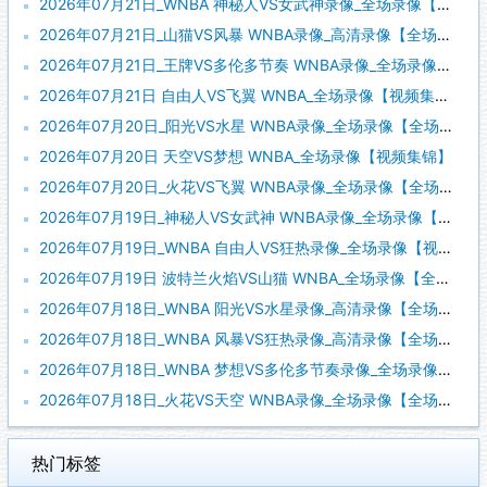
2026年07月21日_WNBA 神秘人VS女武神录像_全场录像【全场回放】
2026年07月21日_山猫VS风暴 WNBA录像_高清录像【全场回放】
2026年07月21日_王牌VS多伦多节奏 WNBA录像_全场录像【视频集锦】
2026年07月21日 自由人VS飞翼 WNBA_全场录像【视频集锦】
2026年07月20日_阳光VS水星 WNBA录像_全场录像【全场回放】
2026年07月20日 天空VS梦想 WNBA_全场录像【视频集锦】
2026年07月20日_火花VS飞翼 WNBA录像_全场录像【全场回放】
2026年07月19日_神秘人VS女武神 WNBA录像_全场录像【全场回放】
2026年07月19日_WNBA 自由人VS狂热录像_全场录像【视频集锦】
2026年07月19日 波特兰火焰VS山猫 WNBA_全场录像【全场回放】
2026年07月18日_WNBA 阳光VS水星录像_高清录像【全场回放】
2026年07月18日_WNBA 风暴VS狂热录像_高清录像【全场回放】
2026年07月18日_WNBA 梦想VS多伦多节奏录像_全场录像【视频集锦】
2026年07月18日_火花VS天空 WNBA录像_全场录像【全场回放】
热门标签