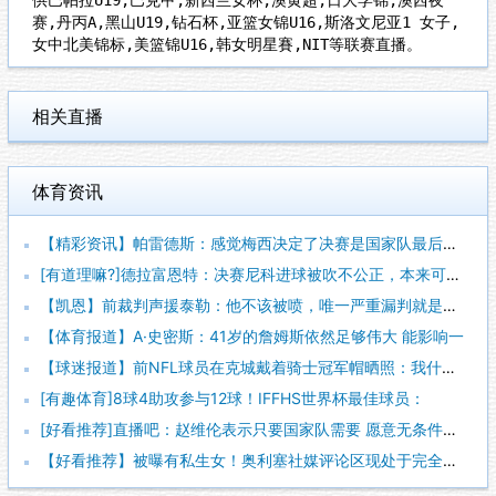
赛,丹丙A,黑山U19,钻石杯,亚篮女锦U16,斯洛文尼亚1 女子,
女中北美锦标,美篮锦U16,韩女明星賽,NIT等联赛直播。
相关直播
体育资讯
【精彩资讯】帕雷德斯：感觉梅西决定了决赛是国家队最后一战，我
[有道理嘛?]德拉富恩特：决赛尼科进球被吹不公正，本来可以有
【凯恩】前裁判声援泰勒：他不该被喷，唯一严重漏判就是罗梅罗拉
【体育报道】A·史密斯：41岁的詹姆斯依然足够伟大 能影响一
【球迷报道】前NFL球员在克城戴着骑士冠军帽晒照：我什么都不
[有趣体育]8球4助攻参与12球！IFFHS世界杯最佳球员：
[好看推荐]直播吧：赵维伦表示只要国家队需要 愿意无条件响应
【好看推荐】被曝有私生女！奥利塞社媒评论区现处于完全关闭状态