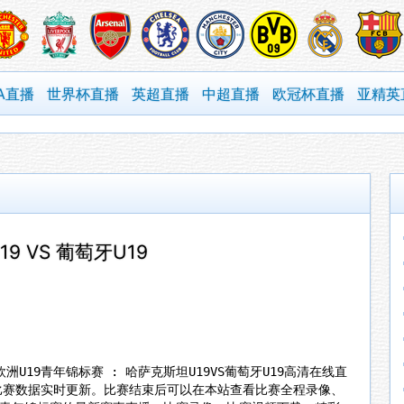
A直播
世界杯直播
英超直播
中超直播
欧冠杯直播
亚精英
9 VS 葡萄牙U19
，欧洲U19青年锦标赛 : 哈萨克斯坦U19VS葡萄牙U19高清在线直
比赛数据实时更新。比赛结束后可以在本站查看比赛全程录像、