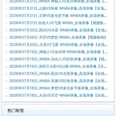
2026年07月21日_WNBA 神秘人VS女武神录像_全场录像【全场回放】
2026年07月21日_山猫VS风暴 WNBA录像_高清录像【全场回放】
2026年07月21日_王牌VS多伦多节奏 WNBA录像_全场录像【视频集锦】
2026年07月21日 自由人VS飞翼 WNBA_全场录像【视频集锦】
2026年07月20日_阳光VS水星 WNBA录像_全场录像【全场回放】
2026年07月20日 天空VS梦想 WNBA_全场录像【视频集锦】
2026年07月20日_火花VS飞翼 WNBA录像_全场录像【全场回放】
2026年07月19日_神秘人VS女武神 WNBA录像_全场录像【全场回放】
2026年07月19日_WNBA 自由人VS狂热录像_全场录像【视频集锦】
2026年07月19日 波特兰火焰VS山猫 WNBA_全场录像【全场回放】
2026年07月18日_WNBA 阳光VS水星录像_高清录像【全场回放】
2026年07月18日_WNBA 风暴VS狂热录像_高清录像【全场回放】
2026年07月18日_WNBA 梦想VS多伦多节奏录像_全场录像【视频集锦】
2026年07月18日_火花VS天空 WNBA录像_全场录像【全场回放】
热门标签