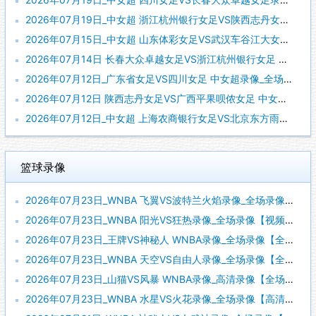
2026年07月19日_中女超 浙江杭州银行女足VS陕西志丹女足录像_高清录像【全场回放】
2026年07月15日_中女超 山东体彩女足VS武汉车谷江大女足录像_全场录像【高清回放】
2026年07月14日 长春大众卓越女足VS浙江杭州银行女足 中女超_全场录像【视频集锦】
2026年07月12日_广东省女足VS四川女足 中女超录像_全场录像【全场回放】
2026年07月12日 陕西志丹女足VS广西平果呗侬女足 中女超_全场录像【视频集锦】
2026年07月12日_中女超 上海农商银行女足VS北京东方雨虹女足录像_高清录像【全场回放】
篮球录像
2026年07月23日_WNBA 飞翼VS波特兰火焰录像_全场录像【视频集锦】
2026年07月23日_WNBA 阳光VS狂热录像_全场录像【视频集锦】
2026年07月23日_王牌VS神秘人 WNBA录像_全场录像【全场回放】
2026年07月23日_WNBA 天空VS自由人录像_全场录像【全场回放】
2026年07月23日_山猫VS风暴 WNBA录像_高清录像【全场回放】
2026年07月23日_WNBA 水星VS火花录像_全场录像【高清回放】