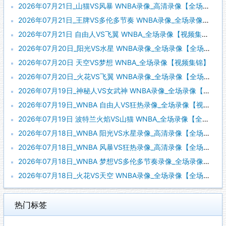
2026年07月21日_山猫VS风暴 WNBA录像_高清录像【全场回放】
2026年07月21日_王牌VS多伦多节奏 WNBA录像_全场录像【视频集锦】
2026年07月21日 自由人VS飞翼 WNBA_全场录像【视频集锦】
2026年07月20日_阳光VS水星 WNBA录像_全场录像【全场回放】
2026年07月20日 天空VS梦想 WNBA_全场录像【视频集锦】
2026年07月20日_火花VS飞翼 WNBA录像_全场录像【全场回放】
2026年07月19日_神秘人VS女武神 WNBA录像_全场录像【全场回放】
2026年07月19日_WNBA 自由人VS狂热录像_全场录像【视频集锦】
2026年07月19日 波特兰火焰VS山猫 WNBA_全场录像【全场回放】
2026年07月18日_WNBA 阳光VS水星录像_高清录像【全场回放】
2026年07月18日_WNBA 风暴VS狂热录像_高清录像【全场回放】
2026年07月18日_WNBA 梦想VS多伦多节奏录像_全场录像【视频集锦】
2026年07月18日_火花VS天空 WNBA录像_全场录像【全场回放】
热门标签