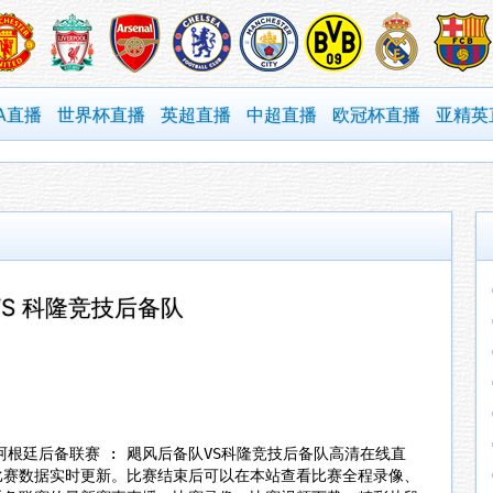
A直播
世界杯直播
英超直播
中超直播
欧冠杯直播
亚精英
VS 科隆竞技后备队
0分，阿根廷后备联赛 : 飓风后备队VS科隆竞技后备队高清在线直
比赛数据实时更新。比赛结束后可以在本站查看比赛全程录像、