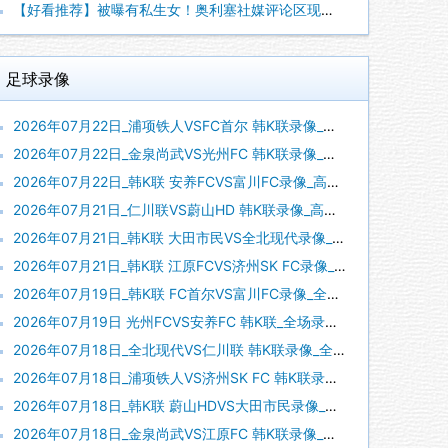
【好看推荐】被曝有私生女！奥利塞社媒评论区现处于完全关闭状态
足球录像
2026年07月22日_浦项铁人VSFC首尔 韩K联录像_高清录像【全场回放】
2026年07月22日_金泉尚武VS光州FC 韩K联录像_全场录像【视频集锦】
2026年07月22日_韩K联 安养FCVS富川FC录像_高清录像【全场回放】
2026年07月21日_仁川联VS蔚山HD 韩K联录像_高清录像【全场回放】
2026年07月21日_韩K联 大田市民VS全北现代录像_全场录像【高清回放】
2026年07月21日_韩K联 江原FCVS济州SK FC录像_全场录像【全场回放】
2026年07月19日_韩K联 FC首尔VS富川FC录像_全场录像【视频集锦】
2026年07月19日 光州FCVS安养FC 韩K联_全场录像【视频集锦】
2026年07月18日_全北现代VS仁川联 韩K联录像_全场录像【高清回放】
2026年07月18日_浦项铁人VS济州SK FC 韩K联录像_全场录像【高清回放】
2026年07月18日_韩K联 蔚山HDVS大田市民录像_高清录像【全场回放】
2026年07月18日_金泉尚武VS江原FC 韩K联录像_全场录像【视频集锦】