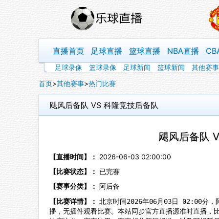
直播首页
足球直播
篮球直播
NBA直播
CB
足球录像
篮球录像
足球新闻
篮球新闻
其他赛事
首页
>
其他赛事
>
热门比赛
飓风后备队 VS 科隆竞技后备队
飓风后备队 
【直播时间】：
2026-06-03 02:00:00
【比赛状态】：
已完赛
【赛事分类】：
阿后备
【比赛详情】：
北京时间2026年06月03日 02:0
播，无插件观看比赛。本站同步官方直播源准时直播，