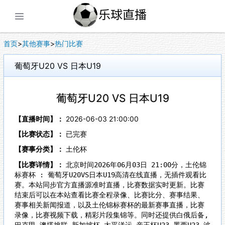
展开菜单
首页
>
其他赛事
>
热门比赛
葡萄牙U20 VS 日本U19
葡萄牙U20 VS 日本U19
【直播时间】：
2026-06-03 21:00:00
【比赛状态】：
已完赛
【赛事分类】：
土伦杯
【比赛详情】：
北京时间2026年06月03日 21:00分，土伦锦
标赛杯 : 葡萄牙U20VS日本U19高清在线直播，无插件观看比
赛。本站同步官方直播源准时直播，比赛数据实时更新。比赛
结束后可以在本站查看比赛全程录像、比赛比分、赛事结果、
赛事相关新闻报道，以及土伦锦标赛杯的最新赛事直播，比赛
录像，比赛视频下载，精彩片段集锦等。同时还提供白俄后备,
巴克甲,澳塔挑联,新加坡杯,太平洋运,亲王杯U23,墨西U23,波