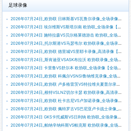
足球录像
2026年07月24日_欧协联 日林斯基VS瓦鲁尔录像_全场录像【高清回放】
2026年07月24日 埃尔维斯VS斯塔尔南 欧协联_全场录像【全场回放】
2026年07月24日 施特拉森VS贝尔格莱德游击 欧协联_全场录像【全场回放】
2026年07月24日_托尔斯港VS马瑟韦尔 欧协联录像_全场录像【视频集锦】
2026年07月24日_欧协联 德里城VS里耶卡录像_高清录像【全场回放】
2026年07月24日_斯肯迪亚VSASK布拉沃 欧协联录像_全场录像【视频集锦】
2026年07月24日 卡里鲁VS舒尔本 欧协联_全场录像【全场回放】
2026年07月24日_欧协联 科佩尔VSNSI鲁纳维克录像_全场录像【全场回放】
2026年07月24日_欧协联 卢多格雷茨VS特拉维夫夏普尔录像_全场录像【高清回放】
2026年07月24日_根特VSLNZ切尔卡瑟 欧协联录像_高清录像【全场回放】
2026年07月24日_欧协联 杜卡吉尼VS卢加诺录像_全场录像【视频集锦】
2026年07月24日_欧协联 佩特罗古VS巴尼亚卢卡战士录像_全场录像【全场回放】
2026年07月24日 GKS卡托威斯VS日利纳 欧协联_全场录像【全场回放】
2026年07月24日_帕纳辛纳科斯VS帕克斯 欧协联录像_全场录像【高清回放】