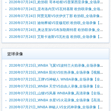
2026年07月24日_欧协联 哥本哈根VS普莱西亚录像_全场录像【高清回放】
2026年07月24日_亚布洛内茨VS瓦特基斯 欧协联录像_全场录像【全场回放】
2026年07月24日 阿贾克斯VS伏伊伏丁那 欧协联_全场录像【视频集锦】
2026年07月24日 迪纳摩城VS亚穆尼积 欧协联_全场录像【全场回放】
2026年07月24日_奥达里加VS布加勒斯特星 欧协联录像_全场录像【全场回放】
2026年07月24日 艾斯卡迪斯VS瓦杜兹 欧协联_全场录像【视频集锦】
篮球录像
2026年07月23日_WNBA 飞翼VS波特兰火焰录像_全场录像【视频集锦】
2026年07月23日_WNBA 阳光VS狂热录像_全场录像【视频集锦】
2026年07月23日_王牌VS神秘人 WNBA录像_全场录像【全场回放】
2026年07月23日_WNBA 天空VS自由人录像_全场录像【全场回放】
2026年07月23日_山猫VS风暴 WNBA录像_高清录像【全场回放】
2026年07月23日_WNBA 水星VS火花录像_全场录像【高清回放】
2026年07月21日_WNBA 神秘人VS女武神录像_全场录像【全场回放】