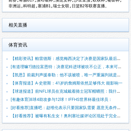
非洲运,科特超,塞浦B1,瑞士女联,日篮B2等联赛直播。
相关直播
体育资讯
【精彩资讯】帕雷德斯：感觉梅西决定了决赛是国家队最后一战，我
[有道理嘛?]德拉富恩特：决赛尼科进球被吹不公正，本来可以有
【凯恩】前裁判声援泰勒：他不该被喷，唯一严重漏判就是罗梅罗拉
【体育报道】A·史密斯：41岁的詹姆斯依然足够伟大 能影响一
【球迷报道】前NFL球员在克城戴着骑士冠军帽晒照：我什么都不
[有趣体育]8球4助攻参与12球！IFFHS世界杯最佳球员：
[好看推荐]直播吧：赵维伦表示只要国家队需要 愿意无条件响应
【好看推荐】被曝有私生女！奥利塞社媒评论区现处于完全关闭状态