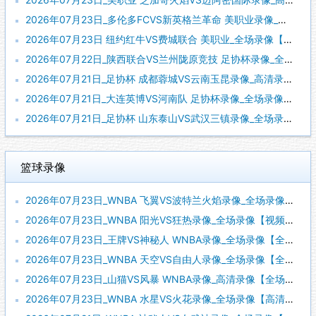
2026年07月23日_多伦多FCVS新英格兰革命 美职业录像_全场录像【视频集锦】
2026年07月23日 纽约红牛VS费城联合 美职业_全场录像【全场回放】
2026年07月22日_陕西联合VS兰州陇原竞技 足协杯录像_全场录像【视频集锦】
2026年07月21日_足协杯 成都蓉城VS云南玉昆录像_高清录像【全场回放】
2026年07月21日_大连英博VS河南队 足协杯录像_全场录像【视频集锦】
2026年07月21日_足协杯 山东泰山VS武汉三镇录像_全场录像【高清回放】
篮球录像
2026年07月23日_WNBA 飞翼VS波特兰火焰录像_全场录像【视频集锦】
2026年07月23日_WNBA 阳光VS狂热录像_全场录像【视频集锦】
2026年07月23日_王牌VS神秘人 WNBA录像_全场录像【全场回放】
2026年07月23日_WNBA 天空VS自由人录像_全场录像【全场回放】
2026年07月23日_山猫VS风暴 WNBA录像_高清录像【全场回放】
2026年07月23日_WNBA 水星VS火花录像_全场录像【高清回放】