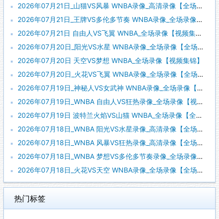
2026年07月21日_山猫VS风暴 WNBA录像_高清录像【全场回放】
2026年07月21日_王牌VS多伦多节奏 WNBA录像_全场录像【视频集锦】
2026年07月21日 自由人VS飞翼 WNBA_全场录像【视频集锦】
2026年07月20日_阳光VS水星 WNBA录像_全场录像【全场回放】
2026年07月20日 天空VS梦想 WNBA_全场录像【视频集锦】
2026年07月20日_火花VS飞翼 WNBA录像_全场录像【全场回放】
2026年07月19日_神秘人VS女武神 WNBA录像_全场录像【全场回放】
2026年07月19日_WNBA 自由人VS狂热录像_全场录像【视频集锦】
2026年07月19日 波特兰火焰VS山猫 WNBA_全场录像【全场回放】
2026年07月18日_WNBA 阳光VS水星录像_高清录像【全场回放】
2026年07月18日_WNBA 风暴VS狂热录像_高清录像【全场回放】
2026年07月18日_WNBA 梦想VS多伦多节奏录像_全场录像【视频集锦】
2026年07月18日_火花VS天空 WNBA录像_全场录像【全场回放】
热门标签