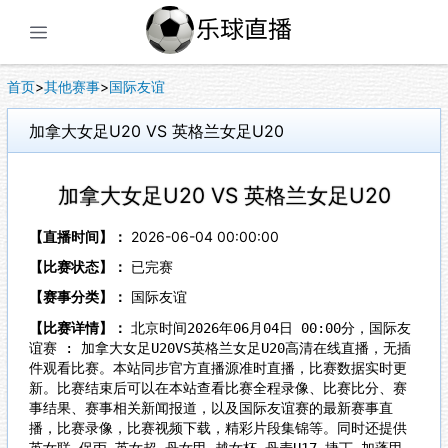
展开菜单
首页
>
其他赛事
>
国际友谊
加拿大女足U20 VS 英格兰女足U20
加拿大女足U20 VS 英格兰女足U20
【直播时间】：
2026-06-04 00:00:00
【比赛状态】：
已完赛
【赛事分类】：
国际友谊
【比赛详情】：
北京时间2026年06月04日 00:00分，国际友
谊赛 : 加拿大女足U20VS英格兰女足U20高清在线直播，无插
件观看比赛。本站同步官方直播源准时直播，比赛数据实时更
新。比赛结束后可以在本站查看比赛全程录像、比赛比分、赛
事结果、赛事相关新闻报道，以及国际友谊赛的最新赛事直
播，比赛录像，比赛视频下载，精彩片段集锦等。同时还提供
英女联,保丙,英女超,丹女甲,越女杯,丹麦U17,捷丁,加蓬甲,