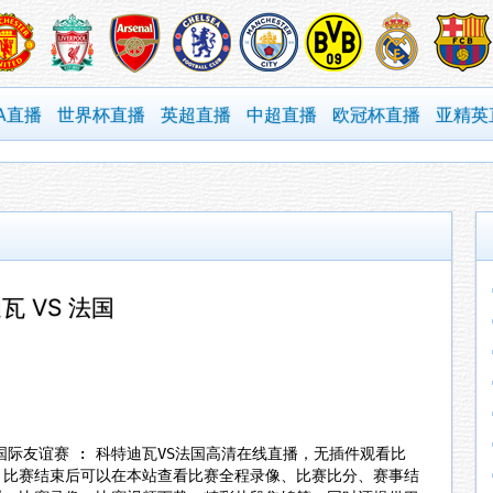
A直播
世界杯直播
英超直播
中超直播
欧冠杯直播
亚精英
瓦 VS 法国
0分，国际友谊赛 : 科特迪瓦VS法国高清在线直播，无插件观看比
。比赛结束后可以在本站查看比赛全程录像、比赛比分、赛事结