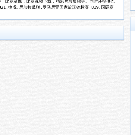
播，比赛录像，比赛视频下载，精彩片段集锦等。同时还提供巴
21,捷戊,尼加拉瓜联,罗马尼亚国家篮球锦标赛 U19,国际赛