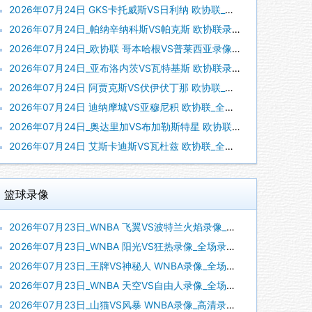
2026年07月24日 GKS卡托威斯VS日利纳 欧协联_全场录像【全场回放】
2026年07月24日_帕纳辛纳科斯VS帕克斯 欧协联录像_全场录像【高清回放】
2026年07月24日_欧协联 哥本哈根VS普莱西亚录像_全场录像【高清回放】
2026年07月24日_亚布洛内茨VS瓦特基斯 欧协联录像_全场录像【全场回放】
2026年07月24日 阿贾克斯VS伏伊伏丁那 欧协联_全场录像【视频集锦】
2026年07月24日 迪纳摩城VS亚穆尼积 欧协联_全场录像【全场回放】
2026年07月24日_奥达里加VS布加勒斯特星 欧协联录像_全场录像【全场回放】
2026年07月24日 艾斯卡迪斯VS瓦杜兹 欧协联_全场录像【视频集锦】
篮球录像
2026年07月23日_WNBA 飞翼VS波特兰火焰录像_全场录像【视频集锦】
2026年07月23日_WNBA 阳光VS狂热录像_全场录像【视频集锦】
2026年07月23日_王牌VS神秘人 WNBA录像_全场录像【全场回放】
2026年07月23日_WNBA 天空VS自由人录像_全场录像【全场回放】
2026年07月23日_山猫VS风暴 WNBA录像_高清录像【全场回放】