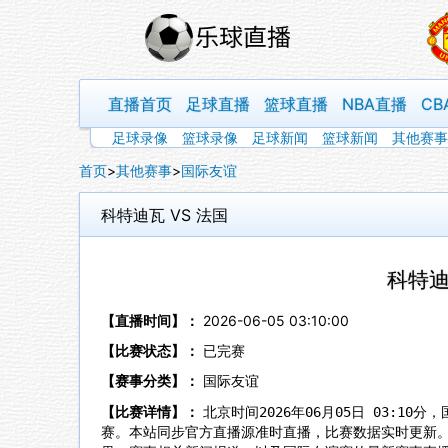
直播首页
足球直播
篮球直播
NBA直播
CB
足球录像
篮球录像
足球新闻
篮球新闻
其他赛事
首页
>
其他赛事
>
国际友谊
科特迪瓦 VS 法国
科特迪
【直播时间】：
2026-06-05 03:10:00
【比赛状态】：
已完赛
【赛事分类】：
国际友谊
【比赛详情】：
北京时间2026年06月05日 03:1
赛。本站同步官方直播源准时直播，比赛数据实时更新