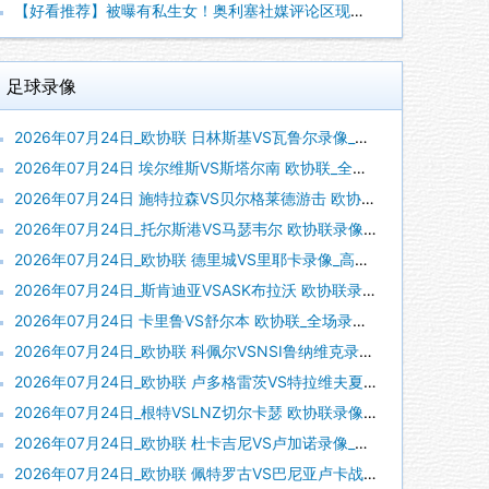
【好看推荐】被曝有私生女！奥利塞社媒评论区现处于完全关闭状态
足球录像
2026年07月24日_欧协联 日林斯基VS瓦鲁尔录像_全场录像【高清回放】
2026年07月24日 埃尔维斯VS斯塔尔南 欧协联_全场录像【全场回放】
2026年07月24日 施特拉森VS贝尔格莱德游击 欧协联_全场录像【全场回放】
2026年07月24日_托尔斯港VS马瑟韦尔 欧协联录像_全场录像【视频集锦】
2026年07月24日_欧协联 德里城VS里耶卡录像_高清录像【全场回放】
2026年07月24日_斯肯迪亚VSASK布拉沃 欧协联录像_全场录像【视频集锦】
2026年07月24日 卡里鲁VS舒尔本 欧协联_全场录像【全场回放】
2026年07月24日_欧协联 科佩尔VSNSI鲁纳维克录像_全场录像【全场回放】
2026年07月24日_欧协联 卢多格雷茨VS特拉维夫夏普尔录像_全场录像【高清回放】
2026年07月24日_根特VSLNZ切尔卡瑟 欧协联录像_高清录像【全场回放】
2026年07月24日_欧协联 杜卡吉尼VS卢加诺录像_全场录像【视频集锦】
2026年07月24日_欧协联 佩特罗古VS巴尼亚卢卡战士录像_全场录像【全场回放】