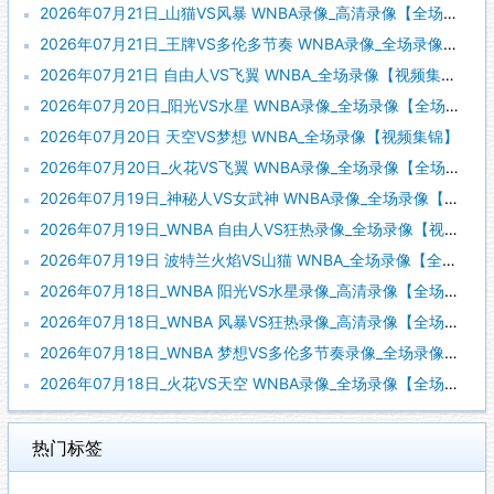
2026年07月21日_山猫VS风暴 WNBA录像_高清录像【全场回放】
2026年07月21日_王牌VS多伦多节奏 WNBA录像_全场录像【视频集锦】
2026年07月21日 自由人VS飞翼 WNBA_全场录像【视频集锦】
2026年07月20日_阳光VS水星 WNBA录像_全场录像【全场回放】
2026年07月20日 天空VS梦想 WNBA_全场录像【视频集锦】
2026年07月20日_火花VS飞翼 WNBA录像_全场录像【全场回放】
2026年07月19日_神秘人VS女武神 WNBA录像_全场录像【全场回放】
2026年07月19日_WNBA 自由人VS狂热录像_全场录像【视频集锦】
2026年07月19日 波特兰火焰VS山猫 WNBA_全场录像【全场回放】
2026年07月18日_WNBA 阳光VS水星录像_高清录像【全场回放】
2026年07月18日_WNBA 风暴VS狂热录像_高清录像【全场回放】
2026年07月18日_WNBA 梦想VS多伦多节奏录像_全场录像【视频集锦】
2026年07月18日_火花VS天空 WNBA录像_全场录像【全场回放】
热门标签