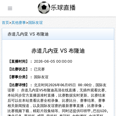
展开菜单
首页
>
其他赛事
>
国际友谊
赤道几内亚 VS 布隆迪
赤道几内亚 VS 布隆迪
【直播时间】：
2026-06-05 00:00:00
【比赛状态】：
已完赛
【赛事分类】：
国际友谊
【比赛详情】：
北京时间2026年06月05日 00:00分，国际友
谊赛 : 赤道几内亚VS布隆迪高清在线直播，无插件观看比赛。
本站同步官方直播源准时直播，比赛数据实时更新。比赛结束
后可以在本站查看比赛全程录像、比赛比分、赛事结果、赛事
相关新闻报道，以及国际友谊赛的最新赛事直播，比赛录像，
比赛视频下载，精彩片段集锦等。同时还提供印班甲,巴拉U20,
澳北后备,西超杯,威甲,突超杯,泰冠杯,女欧洲杯,女波罗杯,