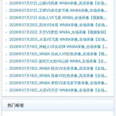
2026年07月21日_山猫VS风暴 WNBA录像_高清录像【全场回放】
2026年07月21日_王牌VS多伦多节奏 WNBA录像_全场录像【视频集锦】
2026年07月21日 自由人VS飞翼 WNBA_全场录像【视频集锦】
2026年07月20日_阳光VS水星 WNBA录像_全场录像【全场回放】
2026年07月20日 天空VS梦想 WNBA_全场录像【视频集锦】
2026年07月20日_火花VS飞翼 WNBA录像_全场录像【全场回放】
2026年07月19日_神秘人VS女武神 WNBA录像_全场录像【全场回放】
2026年07月19日_WNBA 自由人VS狂热录像_全场录像【视频集锦】
2026年07月19日 波特兰火焰VS山猫 WNBA_全场录像【全场回放】
2026年07月18日_WNBA 阳光VS水星录像_高清录像【全场回放】
2026年07月18日_WNBA 风暴VS狂热录像_高清录像【全场回放】
2026年07月18日_WNBA 梦想VS多伦多节奏录像_全场录像【视频集锦】
2026年07月18日_火花VS天空 WNBA录像_全场录像【全场回放】
热门标签