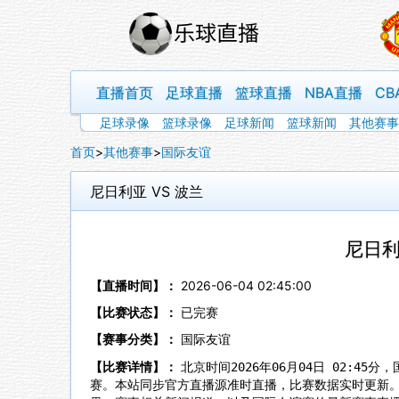
直播首页
足球直播
篮球直播
NBA直播
CB
足球录像
篮球录像
足球新闻
篮球新闻
其他赛事
首页
>
其他赛事
>
国际友谊
尼日利亚 VS 波兰
尼日利
【直播时间】：
2026-06-04 02:45:00
【比赛状态】：
已完赛
【赛事分类】：
国际友谊
【比赛详情】：
北京时间2026年06月04日 02:4
赛。本站同步官方直播源准时直播，比赛数据实时更新