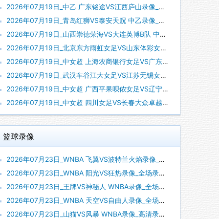
2026年07月19日_中乙 广东铭途VS江西庐山录像_全场录像【高清回放】
2026年07月19日_青岛红狮VS泰安天贶 中乙录像_高清录像【全场回放】
2026年07月19日_山西崇德荣海VS大连英博B队 中乙录像_全场录像【视频集锦】
2026年07月19日_北京东方雨虹女足VS山东体彩女足 中女超录像_高清录像【全场回放】
2026年07月19日_中女超 上海农商银行女足VS广东省女足录像_全场录像【高清回放】
2026年07月19日_武汉车谷江大女足VS江苏无锡女足 中女超录像_全场录像【全场回放】
2026年07月19日_中女超 广西平果呗侬女足VS辽宁沈北禾丰女足录像_全场录像【高清回放】
2026年07月19日_中女超 四川女足VS长春大众卓越女足录像_全场录像【视频集锦】
篮球录像
2026年07月23日_WNBA 飞翼VS波特兰火焰录像_全场录像【视频集锦】
2026年07月23日_WNBA 阳光VS狂热录像_全场录像【视频集锦】
2026年07月23日_王牌VS神秘人 WNBA录像_全场录像【全场回放】
2026年07月23日_WNBA 天空VS自由人录像_全场录像【全场回放】
2026年07月23日_山猫VS风暴 WNBA录像_高清录像【全场回放】