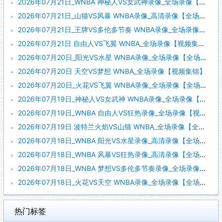
2026年07月21日_WNBA 神秘人VS女武神录像_全场录像【全场回放】
2026年07月21日_山猫VS风暴 WNBA录像_高清录像【全场回放】
2026年07月21日_王牌VS多伦多节奏 WNBA录像_全场录像【视频集锦】
2026年07月21日 自由人VS飞翼 WNBA_全场录像【视频集锦】
2026年07月20日_阳光VS水星 WNBA录像_全场录像【全场回放】
2026年07月20日 天空VS梦想 WNBA_全场录像【视频集锦】
2026年07月20日_火花VS飞翼 WNBA录像_全场录像【全场回放】
2026年07月19日_神秘人VS女武神 WNBA录像_全场录像【全场回放】
2026年07月19日_WNBA 自由人VS狂热录像_全场录像【视频集锦】
2026年07月19日 波特兰火焰VS山猫 WNBA_全场录像【全场回放】
2026年07月18日_WNBA 阳光VS水星录像_高清录像【全场回放】
2026年07月18日_WNBA 风暴VS狂热录像_高清录像【全场回放】
2026年07月18日_WNBA 梦想VS多伦多节奏录像_全场录像【视频集锦】
2026年07月18日_火花VS天空 WNBA录像_全场录像【全场回放】
热门标签