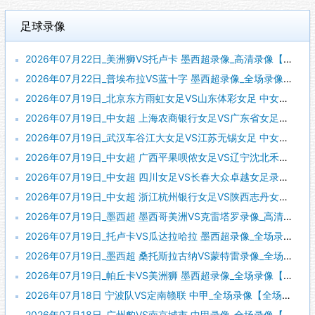
足球录像
2026年07月22日_美洲狮VS托卢卡 墨西超录像_高清录像【全场回放】
2026年07月22日_普埃布拉VS蓝十字 墨西超录像_全场录像【高清回放】
2026年07月19日_北京东方雨虹女足VS山东体彩女足 中女超录像_高清录像【全场回放】
2026年07月19日_中女超 上海农商银行女足VS广东省女足录像_全场录像【高清回放】
2026年07月19日_武汉车谷江大女足VS江苏无锡女足 中女超录像_全场录像【全场回放】
2026年07月19日_中女超 广西平果呗侬女足VS辽宁沈北禾丰女足录像_全场录像【高清回放】
2026年07月19日_中女超 四川女足VS长春大众卓越女足录像_全场录像【视频集锦】
2026年07月19日_中女超 浙江杭州银行女足VS陕西志丹女足录像_高清录像【全场回放】
2026年07月19日_墨西超 墨西哥美洲VS克雷塔罗录像_高清录像【全场回放】
2026年07月19日_托卢卡VS瓜达拉哈拉 墨西超录像_全场录像【视频集锦】
2026年07月19日_墨西超 桑托斯拉古纳VS蒙特雷录像_全场录像【视频集锦】
2026年07月19日_帕丘卡VS美洲狮 墨西超录像_全场录像【高清回放】
2026年07月18日 宁波队VS定南赣联 中甲_全场录像【全场回放】
2026年07月18日_广州豹VS南京城市 中甲录像_全场录像【高清回放】