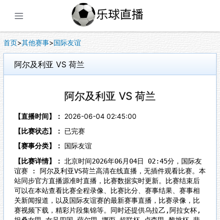
展开菜单
首页
>
其他赛事
>
国际友谊
阿尔及利亚 VS 荷兰
阿尔及利亚 VS 荷兰
【直播时间】：
2026-06-04 02:45:00
【比赛状态】：
已完赛
【赛事分类】：
国际友谊
【比赛详情】：
北京时间2026年06月04日 02:45分，国际友
谊赛 : 阿尔及利亚VS荷兰高清在线直播，无插件观看比赛。本
站同步官方直播源准时直播，比赛数据实时更新。比赛结束后
可以在本站查看比赛全程录像、比赛比分、赛事结果、赛事相
关新闻报道，以及国际友谊赛的最新赛事直播，比赛录像，比
赛视频下载，精彩片段集锦等。同时还提供乌拉乙,阿拉女杯,
坦桑女甲,女足四国,萨尔甲,挪丙,超联杯,卢森甲,黎挑杯,斐