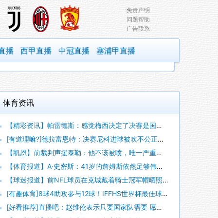
免责声明
问题帮助
广告联系
直播
西甲直播
中冠直播
塞浦甲直播
体育资讯
【精彩资讯】帕雷德斯：感觉梅西决定了决赛是国家队最后一战，我
[有道理嘛?]德拉富恩特：决赛尼科进球被吹不公正，本来可以有
【凯恩】前裁判声援泰勒：他不该被喷，唯一严重漏判就是罗梅罗拉
【体育报道】A·史密斯：41岁的詹姆斯依然足够伟大 能影响一
【球迷报道】前NFL球员在克城戴着骑士冠军帽晒照：我什么都不
[有趣体育]8球4助攻参与12球！IFFHS世界杯最佳球员：
[好看推荐]直播吧：赵维伦表示只要国家队需要 愿意无条件响应