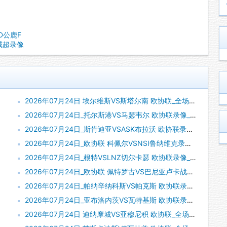
D公鹿F
澳威超录像
2026年07月24日 埃尔维斯VS斯塔尔南 欧协联_全场录像【全场回放】
2026年07月24日_托尔斯港VS马瑟韦尔 欧协联录像_全场录像【视频集锦】
2026年07月24日_斯肯迪亚VSASK布拉沃 欧协联录像_全场录像【视频集锦】
2026年07月24日_欧协联 科佩尔VSNSI鲁纳维克录像_全场录像【全场回放】
2026年07月24日_根特VSLNZ切尔卡瑟 欧协联录像_高清录像【全场回放】
2026年07月24日_欧协联 佩特罗古VS巴尼亚卢卡战士录像_全场录像【全场回放】
2026年07月24日_帕纳辛纳科斯VS帕克斯 欧协联录像_全场录像【高清回放】
2026年07月24日_亚布洛内茨VS瓦特基斯 欧协联录像_全场录像【全场回放】
2026年07月24日 迪纳摩城VS亚穆尼积 欧协联_全场录像【全场回放】