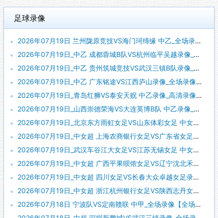
足球录像
2026年07月19日 兰州陇原竞技VS海门珂缔缘 中乙_全场录像【全场回放】
2026年07月19日_中乙 成都蓉城B队VS杭州临平吴越录像_全场录像【高清回放】
2026年07月19日_中乙 贵州筑城竞技VS武汉三镇B队录像_全场录像【全场回放】
2026年07月19日_中乙 广东铭途VS江西庐山录像_全场录像【高清回放】
2026年07月19日_青岛红狮VS泰安天贶 中乙录像_高清录像【全场回放】
2026年07月19日_山西崇德荣海VS大连英博B队 中乙录像_全场录像【视频集锦】
2026年07月19日_北京东方雨虹女足VS山东体彩女足 中女超录像_高清录像【全场回放】
2026年07月19日_中女超 上海农商银行女足VS广东省女足录像_全场录像【高清回放】
2026年07月19日_武汉车谷江大女足VS江苏无锡女足 中女超录像_全场录像【全场回放】
2026年07月19日_中女超 广西平果呗侬女足VS辽宁沈北禾丰女足录像_全场录像【高清回放】
2026年07月19日_中女超 四川女足VS长春大众卓越女足录像_全场录像【视频集锦】
2026年07月19日_中女超 浙江杭州银行女足VS陕西志丹女足录像_高清录像【全场回放】
2026年07月18日 宁波队VS定南赣联 中甲_全场录像【全场回放】
2026年07月18日_中超 深圳新鹏城VS武汉三镇录像_全场录像【高清回放】