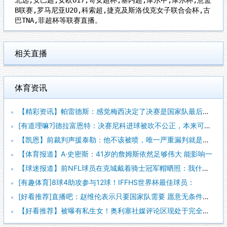
B联赛,罗马尼亚U20,科索超,捷克及斯洛伐克女子联合会杯,古
巴TNA,菲超杯等联赛直播。
相关直播
体育资讯
【精彩资讯】帕雷德斯：感觉梅西决定了决赛是国家队最后一战，我
[有道理嘛?]德拉富恩特：决赛尼科进球被吹不公正，本来可以有
【凯恩】前裁判声援泰勒：他不该被喷，唯一严重漏判就是罗梅罗拉
【体育报道】A·史密斯：41岁的詹姆斯依然足够伟大 能影响一
【球迷报道】前NFL球员在克城戴着骑士冠军帽晒照：我什么都不
[有趣体育]8球4助攻参与12球！IFFHS世界杯最佳球员：
[好看推荐]直播吧：赵维伦表示只要国家队需要 愿意无条件响应
【好看推荐】被曝有私生女！奥利塞社媒评论区现处于完全关闭状态