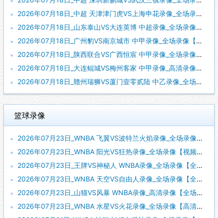
2026年07月18日_中超 天津津门虎VS上海申花录像_全场录像【高清回放】
2026年07月18日_山东泰山VS大连英博 中超录像_全场录像【全场回放】
2026年07月18日_广州豹VS南京城市 中甲录像_全场录像【高清回放】
2026年07月18日_陕西联合VS广西恒宸 中甲录像_全场录像【全场回放】
2026年07月18日_大连鲲城VS梅州客家 中甲录像_高清录像【全场回放】
2026年07月18日_赣州瑞狮VS厦门壹零贰陆 中乙录像_全场录像【全场回放】
篮球录像
2026年07月23日_WNBA 飞翼VS波特兰火焰录像_全场录像【视频集锦】
2026年07月23日_WNBA 阳光VS狂热录像_全场录像【视频集锦】
2026年07月23日_王牌VS神秘人 WNBA录像_全场录像【全场回放】
2026年07月23日_WNBA 天空VS自由人录像_全场录像【全场回放】
2026年07月23日_山猫VS风暴 WNBA录像_高清录像【全场回放】
2026年07月23日_WNBA 水星VS火花录像_全场录像【高清回放】