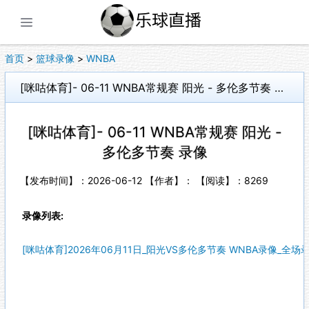
展开菜单
首页
>
篮球录像
>
WNBA
[咪咕体育]- 06-11 WNBA常规赛 阳光 - 多伦多节奏 录像
[咪咕体育]- 06-11 WNBA常规赛 阳光 -
多伦多节奏 录像
【发布时间】：2026-06-12 【作者】： 【阅读】：
8269
录像列表:
[咪咕体育]2026年06月11日_阳光VS多伦多节奏 WNBA录像_全