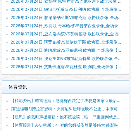
2026年07月24日_欧协联 佩特罗古VS巴尼亚卢卡战士录像_全场录像【全场回放】
2026年07月24日 GKS卡托威斯VS日利纳 欧协联_全场录像【全场回放】
2026年07月24日_帕纳辛纳科斯VS帕克斯 欧协联录像_全场录像【高清回放】
2026年07月24日_欧协联 哥本哈根VS普莱西亚录像_全场录像【高清回放】
2026年07月24日_亚布洛内茨VS瓦特基斯 欧协联录像_全场录像【全场回放】
2026年07月24日 阿贾克斯VS伏伊伏丁那 欧协联_全场录像【视频集锦】
2026年07月24日 迪纳摩城VS亚穆尼积 欧协联_全场录像【全场回放】
2026年07月24日_奥达里加VS布加勒斯特星 欧协联录像_全场录像【全场回放】
2026年07月24日 艾斯卡迪斯VS瓦杜兹 欧协联_全场录像【视频集锦】
体育资讯
【精彩资讯】帕雷德斯：感觉梅西决定了决赛是国家队最后一战，我
[有道理嘛?]德拉富恩特：决赛尼科进球被吹不公正，本来可以有
【凯恩】前裁判声援泰勒：他不该被喷，唯一严重漏判就是罗梅罗拉
【体育报道】A·史密斯：41岁的詹姆斯依然足够伟大 能影响一