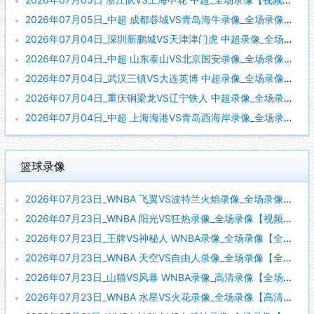
2026年07月05日_中超 成都蓉城VS青岛海牛录像_全场录像【视频集锦】
2026年07月04日_深圳新鹏城VS天津津门虎 中超录像_全场录像【高清回放】
2026年07月04日_中超 山东泰山VS北京国安录像_全场录像【高清回放】
2026年07月04日_武汉三镇VS大连英博 中超录像_全场录像【全场回放】
2026年07月04日_重庆铜梁龙VS辽宁铁人 中超录像_全场录像【视频集锦】
2026年07月04日_中超 上海海港VS青岛西海岸录像_全场录像【全场回放】
篮球录像
2026年07月23日_WNBA 飞翼VS波特兰火焰录像_全场录像【视频集锦】
2026年07月23日_WNBA 阳光VS狂热录像_全场录像【视频集锦】
2026年07月23日_王牌VS神秘人 WNBA录像_全场录像【全场回放】
2026年07月23日_WNBA 天空VS自由人录像_全场录像【全场回放】
2026年07月23日_山猫VS风暴 WNBA录像_高清录像【全场回放】
2026年07月23日_WNBA 水星VS火花录像_全场录像【高清回放】