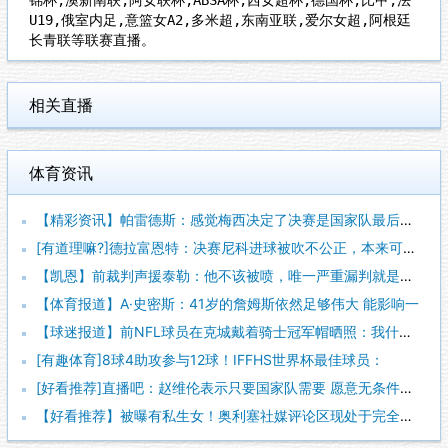
U19,俄室内足,意篮女A2,多米超,东南亚联,爱尔女超,阿根廷
长青联等联赛直播。
相关直播
体育资讯
【精彩资讯】帕雷德斯：感觉梅西决定了决赛是国家队最后一战，我
[有道理嘛?]德拉富恩特：决赛尼科进球被吹不公正，本来可以有
【凯恩】前裁判声援泰勒：他不该被喷，唯一严重漏判就是罗梅罗拉
【体育报道】A·史密斯：41岁的詹姆斯依然足够伟大 能影响一
【球迷报道】前NFL球员在克城戴着骑士冠军帽晒照：我什么都不
[有趣体育]8球4助攻参与12球！IFFHS世界杯最佳球员：
[好看推荐]直播吧：赵维伦表示只要国家队需要 愿意无条件响应
【好看推荐】被曝有私生女！奥利塞社媒评论区现处于完全关闭状态