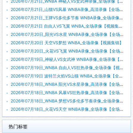
2026年07月21日_WNBA 神秘人VS女武神录像_全场录像【全场回放】
2026年07月21日_山猫VS风暴 WNBA录像_高清录像【全场回放】
2026年07月21日_王牌VS多伦多节奏 WNBA录像_全场录像【视频集锦】
2026年07月21日 自由人VS飞翼 WNBA_全场录像【视频集锦】
2026年07月20日_阳光VS水星 WNBA录像_全场录像【全场回放】
2026年07月20日 天空VS梦想 WNBA_全场录像【视频集锦】
2026年07月20日_火花VS飞翼 WNBA录像_全场录像【全场回放】
2026年07月19日_神秘人VS女武神 WNBA录像_全场录像【全场回放】
2026年07月19日_WNBA 自由人VS狂热录像_全场录像【视频集锦】
2026年07月19日 波特兰火焰VS山猫 WNBA_全场录像【全场回放】
2026年07月18日_WNBA 阳光VS水星录像_高清录像【全场回放】
2026年07月18日_WNBA 风暴VS狂热录像_高清录像【全场回放】
2026年07月18日_WNBA 梦想VS多伦多节奏录像_全场录像【视频集锦】
2026年07月18日_火花VS天空 WNBA录像_全场录像【全场回放】
热门标签